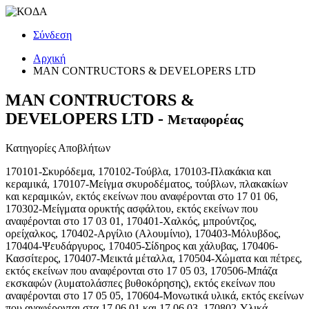
Σύνδεση
Αρχική
MAN CONTRUCTORS & DEVELOPERS LTD
MAN CONTRUCTORS &
DEVELOPERS LTD -
Μεταφορέας
Κατηγορίες Αποβλήτων
170101-Σκυρόδεμα, 170102-Τούβλα, 170103-Πλακάκια και
κεραμικά, 170107-Μείγμα σκυροδέματος, τούβλων, πλακακίων
και κεραμικών, εκτός εκείνων που αναφέρονται στο 17 01 06,
170302-Μείγματα ορυκτής ασφάλτου, εκτός εκείνων που
αναφέρονται στο 17 03 01, 170401-Χαλκός, μπρούντζος,
ορείχαλκος, 170402-Αργίλιο (Αλουμίνιο), 170403-Μόλυβδος,
170404-Ψευδάργυρος, 170405-Σίδηρος και χάλυβας, 170406-
Κασσίτερος, 170407-Μεικτά μέταλλα, 170504-Χώματα και πέτρες,
εκτός εκείνων που αναφέρονται στο 17 05 03, 170506-Μπάζα
εκσκαφών (λυματολάσπες βυθοκόρησης), εκτός εκείνων που
αναφέρονται στο 17 05 05, 170604-Μονωτικά υλικά, εκτός εκείνων
που αναφέρονται στα 17 06 01 και 17 06 03, 170802-Υλικά