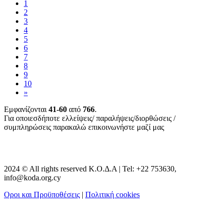
1
2
3
4
5
6
7
8
9
10
»
Εμφανίζονται
41-60
από
766
.
Για οποιεσδήποτε ελλείψεις/ παραλήψεις/διορθώσεις /
συμπληρώσεις παρακαλώ επικοινωνήστε μαζί μας
2024 © All rights reserved Κ.Ο.Δ.Α | Tel: +22 753630,
info@koda.org.cy
Οροι και Προϋποθέσεις
|
Πολιτική cookies