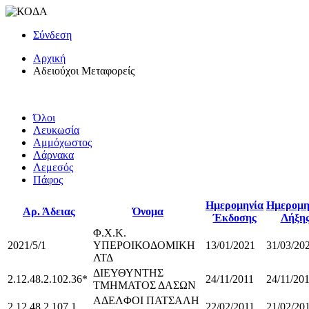
Σύνδεση
Αρχική
Αδειούχοι Μεταφορείς
Όλοι
Λευκωσία
Αμμόχωστος
Λάρνακα
Λεμεσός
Πάφος
Ημερομηνία
Ημερομη
Αρ. Άδειας
Όνομα
Έκδοσης
Λήξη
Φ.Χ.Κ.
2021/5/1
ΥΠΕΡΟΙΚΟΔΟΜΙΚΗ
13/01/2021
31/03/20
ΛΤΔ
ΔΙΕΥΘΥΝΤΗΣ
2.12.48.2.102.36*
24/11/2011
24/11/20
ΤΜΗΜΑΤΟΣ ΔΑΣΩΝ
ΑΔΕΛΦΟΙ ΠΑΤΣΑΛΗ
2.12.48.2.107.1
22/02/2011
21/02/20