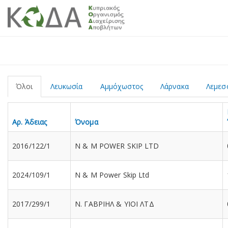
Όλοι
Λευκωσία
Αμμόχωστος
Λάρνακα
Λεμεσ
Αρ. Άδειας
Όνομα
2016/122/1
N & M POWER SKIP LTD
2024/109/1
N & M Power Skip Ltd
2017/299/1
N. ΓΑΒΡΙΗΛ & ΥΙΟΙ ΛΤΔ