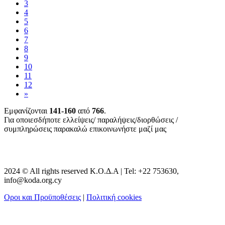
3
4
5
6
7
8
9
10
11
12
»
Εμφανίζονται
141-160
από
766
.
Για οποιεσδήποτε ελλείψεις/ παραλήψεις/διορθώσεις /
συμπληρώσεις παρακαλώ επικοινωνήστε μαζί μας
2024 © All rights reserved Κ.Ο.Δ.Α | Tel: +22 753630,
info@koda.org.cy
Οροι και Προϋποθέσεις
|
Πολιτική cookies